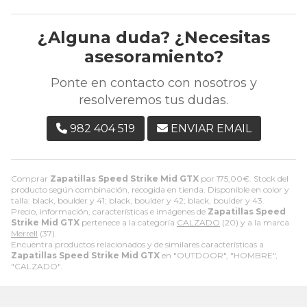
¿Alguna duda? ¿Necesitas
asesoramiento?
Ponte en contacto con nosotros y
resolveremos tus dudas.
982 404 519
ENVIAR EMAIL
Comprar
Zapatillas Speed Strike Mid GTX
por
175,00
€
. Stock del
producto según combinación, recogida en tienda. Disponible en color y
talla: black, boulder y 41; black, boulder y 42; black, boulder y 43.
Precio, información, características e imágenes de
Zapatillas Speed
Strike Mid GTX
pertenece a la categoría
CALZADO
(20) y a la marca
Merrell
(37).
Encuentra productos relacionados y de similares características a
Zapatillas Speed Strike Mid GTX
en "OUTDOOR", "HOMBRE",
"CALZADO".