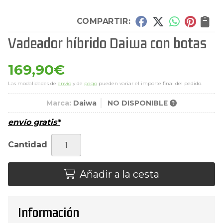
COMPARTIR:
Vadeador híbrido Daiwa con botas
169,90
€
Las modalidades de
envío
y de
pago
pueden variar el importe final del pedido.
Marca:
Daiwa
NO DISPONIBLE
envío gratis*
Cantidad
Añadir a la cesta
Información