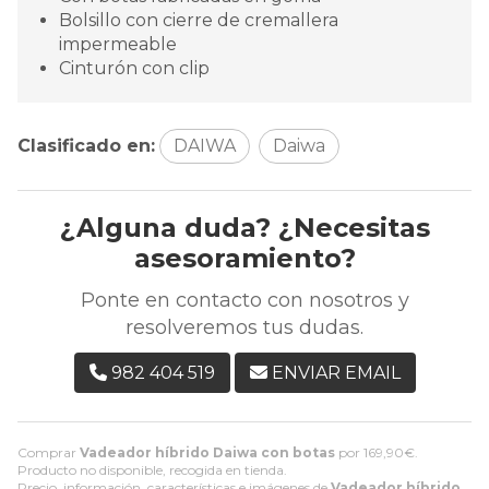
Bolsillo con cierre de cremallera
impermeable
Cinturón con clip
Clasificado en:
DAIWA
Daiwa
¿Alguna duda? ¿Necesitas
asesoramiento?
Ponte en contacto con nosotros y
resolveremos tus dudas.
982 404 519
ENVIAR EMAIL
Comprar
Vadeador híbrido Daiwa con botas
por
169,90
€
.
Producto no disponible, recogida en tienda.
Precio, información, características e imágenes de
Vadeador híbrido