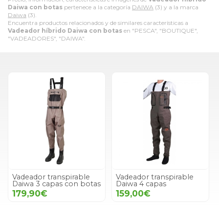
Daiwa con botas
pertenece a la categoría
DAIWA
(3) y a la marca
Daiwa
(3).
Encuentra productos relacionados y de similares características a
Vadeador híbrido Daiwa con botas
en "PESCA", "BOUTIQUE",
"VADEADORES", "DAIWA".
Vadeador transpirable
Vadeador transpirable
Daiwa 3 capas con botas
Daiwa 4 capas
179,90€
159,00€