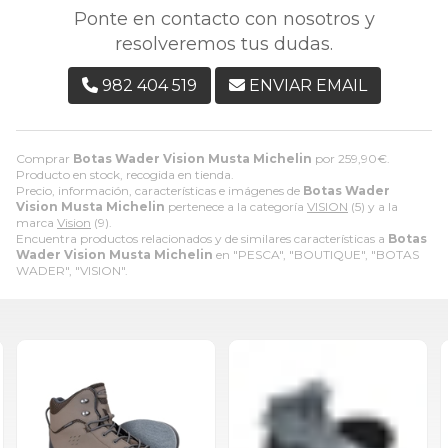
Ponte en contacto con nosotros y
resolveremos tus dudas.
982 404 519
ENVIAR EMAIL
Comprar
Botas Wader Vision Musta Michelin
por
259,90
€
.
Producto en stock, recogida en tienda.
Precio, información, características e imágenes de
Botas Wader
Vision Musta Michelin
pertenece a la categoría
VISION
(5) y a la
marca
Vision
(9).
Encuentra productos relacionados y de similares características a
Botas
Wader Vision Musta Michelin
en "PESCA", "BOUTIQUE", "BOTAS
WADER", "VISION".