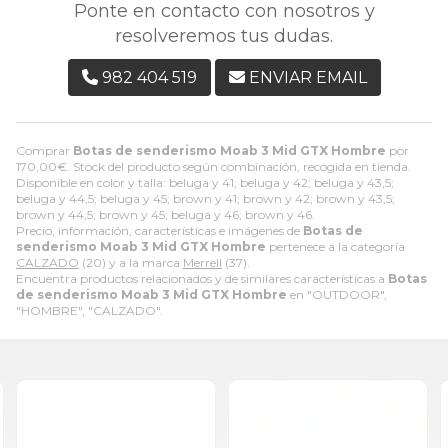
Ponte en contacto con nosotros y
resolveremos tus dudas.
982 404 519
ENVIAR EMAIL
Comprar
Botas de senderismo Moab 3 Mid GTX Hombre
por
170,00
€
. Stock del producto según combinación, recogida en tienda.
Disponible en color y talla: beluga y 41; beluga y 42; beluga y 43,5;
beluga y 44,5; beluga y 45; brown y 41; brown y 42; brown y 43,5;
brown y 44,5; brown y 45; beluga y 46; brown y 46.
Precio, información, características e imágenes de
Botas de
senderismo Moab 3 Mid GTX Hombre
pertenece a la categoría
CALZADO
(20) y a la marca
Merrell
(37).
Encuentra productos relacionados y de similares características a
Botas
de senderismo Moab 3 Mid GTX Hombre
en "OUTDOOR",
"HOMBRE", "CALZADO".