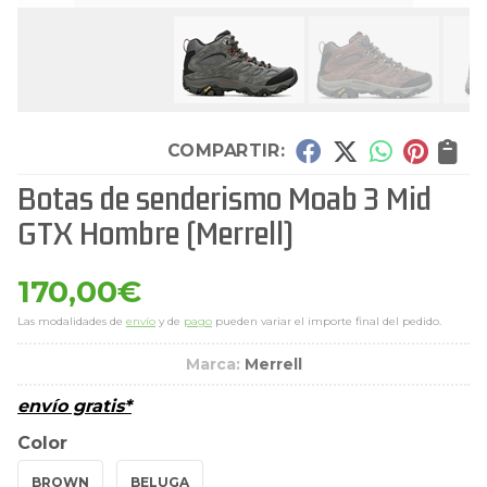
COMPARTIR:
Botas de senderismo Moab 3 Mid
GTX Hombre
(Merrell)
170,00
€
Las modalidades de
envío
y de
pago
pueden variar el importe final del pedido.
Marca:
Merrell
envío gratis*
Color
BROWN
BELUGA