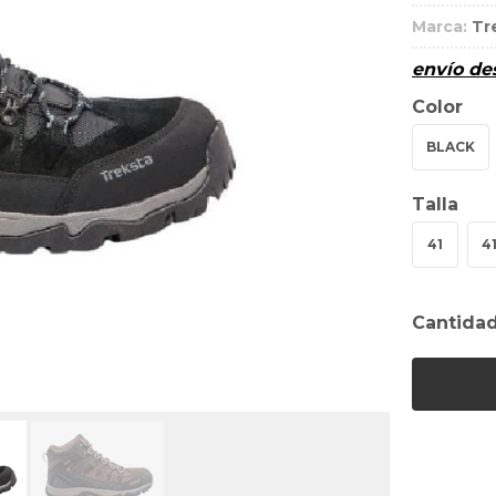
Marca:
Tr
envío d
Color
BLACK
Talla
41
41
Cantida