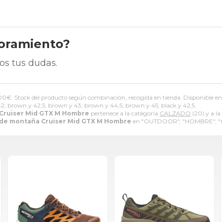
soramiento?
os tus dudas.
,00
€
. Stock del producto según combinación, recogida en tienda. Disponible en co
42; brown y 42,5; brown y 43; brown y 44,5; brown y 45; black y 42,5.
Cruiser Mid GTX M Hombre
pertenece a la categoría
CALZADO
(20) y a l
 de montaña Cruiser Mid GTX M Hombre
en "OUTDOOR", "HOMBRE", 