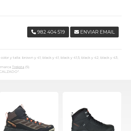
982 404 519
ENVIAR EMAIL
lor y talla: brown y 41; black y 41; black y 41,5; black y 42; black y 43;
a marca
Treksta
(5).
"CALZADO".