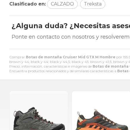
Clasificado en:
CALZADO
Treksta
¿Alguna duda? ¿Necesitas ase
Ponte en contacto con nosotros y resolverem
Comprar
Botas de montaña Cruiser Mid GTX M Hombre
por
155
brown y 44; black y 44; black y 44,5; black y 45; brown y 41,5; brown y 
Precio, información, características e imágenes de
Botas de montaña 
Encuentra productos relacionados y de similares características a
Botas