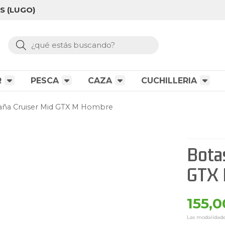
S (LUGO)
Buscar
R
PESCA
CAZA
CUCHILLERIA
aña Cruiser Mid GTX M Hombre
Bota
GTX 
155,0
Las modalidad