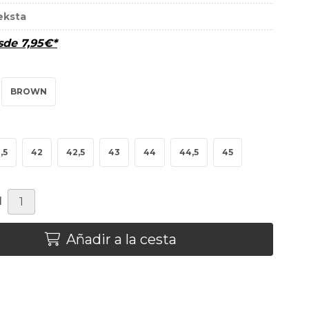
eksta
esde
7,95
€
*
BROWN
,5
42
42,5
43
44
44,5
45
d
Añadir a la cesta