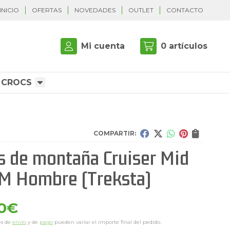
INICIO
OFERTAS
NOVEDADES
OUTLET
CONTACTO
Mi cuenta
0
artículos
CROCS
COMPARTIR:
s de montaña Cruiser Mid
M Hombre
(Treksta)
0
€
es de
envío
y de
pago
pueden variar el importe final del pedido.